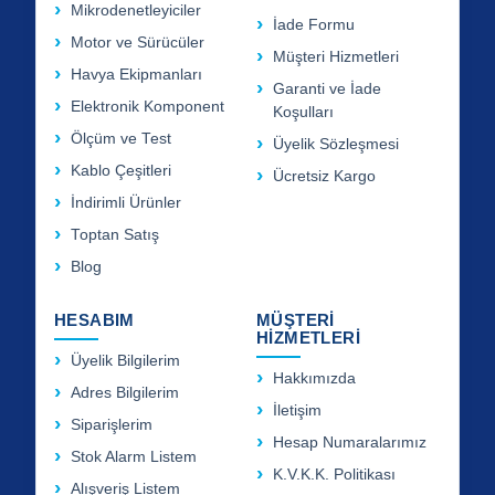
Mikrodenetleyiciler
İade Formu
Motor ve Sürücüler
Müşteri Hizmetleri
Havya Ekipmanları
Garanti ve İade
Elektronik Komponent
Koşulları
Ölçüm ve Test
Üyelik Sözleşmesi
Kablo Çeşitleri
Ücretsiz Kargo
İndirimli Ürünler
Toptan Satış
Blog
HESABIM
MÜŞTERİ
HİZMETLERİ
Üyelik Bilgilerim
Hakkımızda
Adres Bilgilerim
İletişim
Siparişlerim
Hesap Numaralarımız
Stok Alarm Listem
K.V.K.K. Politikası
Alışveriş Listem