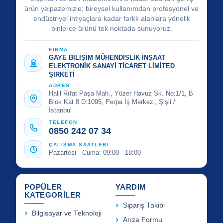
ürün yelpazemizle; bireysel kullanımdan profesyonel ve
endüstriyel ihtiyaçlara kadar farklı alanlara yönelik
binlerce ürünü tek noktada sunuyoruz.
FİRMA
GAYE BİLİŞİM MÜHENDİSLİK İNŞAAT
ELEKTRONİK SANAYİ TİCARET LİMİTED
ŞİRKETİ
ADRES
Halil Rıfat Paşa Mah., Yüzer Havuz Sk. No:1/1, B
Blok Kat 8 D:1095, Perpa İş Merkezi, Şişli /
İstanbul
TELEFON
0850 242 07 34
ÇALIŞMA SAATLERİ
Pazartesi - Cuma: 09:00 - 18:00
POPÜLER
YARDIM
KATEGORİLER
Sipariş Takibi
Bilgisayar ve Teknoloji
Arıza Formu