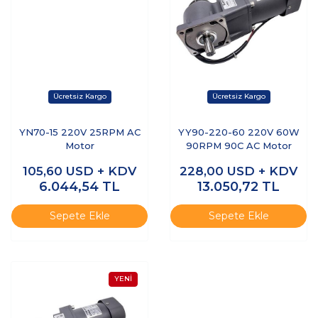
YN70-15 220V 25RPM AC
YY90-220-60 220V 60W
Motor
90RPM 90C AC Motor
105,60
USD + KDV
228,00
USD + KDV
6.044,54
TL
13.050,72
TL
Sepete Ekle
Sepete Ekle