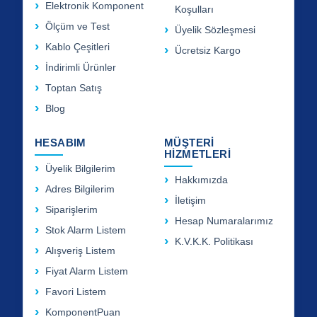
Elektronik Komponent
Koşulları
Ölçüm ve Test
Üyelik Sözleşmesi
Kablo Çeşitleri
Ücretsiz Kargo
İndirimli Ürünler
Toptan Satış
Blog
HESABIM
MÜŞTERİ
HİZMETLERİ
Üyelik Bilgilerim
Hakkımızda
Adres Bilgilerim
İletişim
Siparişlerim
Hesap Numaralarımız
Stok Alarm Listem
K.V.K.K. Politikası
Alışveriş Listem
Fiyat Alarm Listem
Favori Listem
KomponentPuan