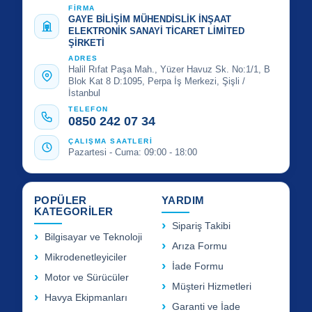
FİRMA
GAYE BİLİŞİM MÜHENDİSLİK İNŞAAT
ELEKTRONİK SANAYİ TİCARET LİMİTED
ŞİRKETİ
ADRES
Halil Rıfat Paşa Mah., Yüzer Havuz Sk. No:1/1, B
Blok Kat 8 D:1095, Perpa İş Merkezi, Şişli /
İstanbul
TELEFON
0850 242 07 34
ÇALIŞMA SAATLERİ
Pazartesi - Cuma: 09:00 - 18:00
POPÜLER
YARDIM
KATEGORİLER
Sipariş Takibi
Bilgisayar ve Teknoloji
Arıza Formu
Mikrodenetleyiciler
İade Formu
Motor ve Sürücüler
Müşteri Hizmetleri
Havya Ekipmanları
Garanti ve İade