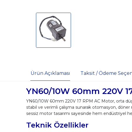
Ürün Açıklaması
Taksit / Ödeme Seçen
YN60/10W 60mm 220V 1
YN60/10W 60mm 220V 17 RPM AC Motor, orta düşük h
stabil ve verimli çalışma sunarak otomasyon, döner m
sessiz motor tasarımı sayesinde hem endüstriyel h
Teknik Özellikler