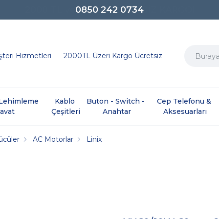
0850 242 0734
teri Hizmetleri
2000TL Üzeri Kargo Ücretsiz
e Lehimleme 
Kablo 
Buton - Switch - 
Cep Telefonu & 
davat
Çeşitleri
Anahtar
Aksesuarları
ücüler
AC Motorlar
Linix