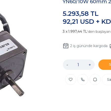
YN60/10W 60mm 22
5.293,58 TL
92,21 USD + K
1.997,44 TL
'den başlayan 
2
iş gününde kargoda
-
+
Sa