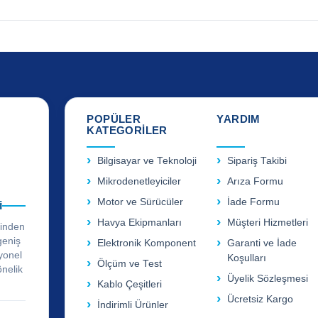
POPÜLER
YARDIM
KATEGORİLER
Bilgisayar ve Teknoloji
Sipariş Takibi
Mikrodenetleyiciler
Arıza Formu
Motor ve Sürücüler
İade Formu
i
Havya Ekipmanları
Müşteri Hizmetleri
rinden
geniş
Elektronik Komponent
Garanti ve İade
yonel
Koşulları
Ölçüm ve Test
önelik
Üyelik Sözleşmesi
Kablo Çeşitleri
Ücretsiz Kargo
İndirimli Ürünler