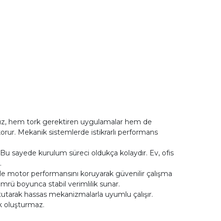
u hız, hem tork gerektiren uygulamalar hem de
ı korur. Mekanik sistemlerde istikrarlı performans
 Bu sayede kurulum süreci oldukça kolaydır. Ev, ofis
.
le motor performansını koruyarak güvenilir çalışma
ömrü boyunca stabil verimlilik sunar.
 tutarak hassas mekanizmalarla uyumlu çalışır.
ık oluşturmaz.