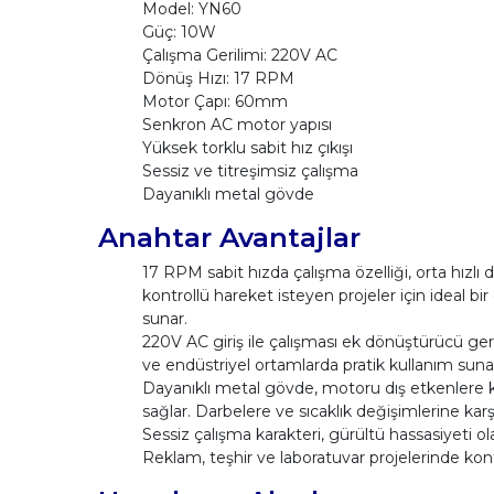
Model: YN60
Güç: 10W
Çalışma Gerilimi: 220V AC
Dönüş Hızı: 17 RPM
Motor Çapı: 60mm
Senkron AC motor yapısı
Yüksek torklu sabit hız çıkışı
Sessiz ve titreşimsiz çalışma
Dayanıklı metal gövde
Anahtar Avantajlar
17 RPM sabit hızda çalışma özelliği, orta hızl
kontrollü hareket isteyen projeler için ideal bir
sunar.
220V AC giriş ile çalışması ek dönüştürücü gere
ve endüstriyel ortamlarda pratik kullanım suna
Dayanıklı metal gövde, motoru dış etkenlere k
sağlar. Darbelere ve sıcaklık değişimlerine karş
Sessiz çalışma karakteri, gürültü hassasiyeti 
Reklam, teşhir ve laboratuvar projelerinde kon