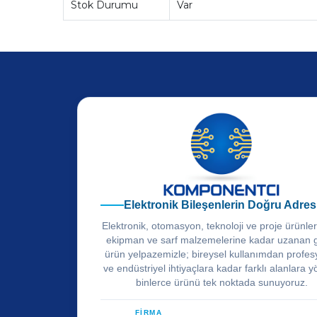
Stok Durumu
Var
Elektronik Bileşenlerin Doğru Adres
Elektronik, otomasyon, teknoloji ve proje ürünle
ekipman ve sarf malzemelerine kadar uzanan 
ürün yelpazemizle; bireysel kullanımdan profes
ve endüstriyel ihtiyaçlara kadar farklı alanlara y
binlerce ürünü tek noktada sunuyoruz.
FİRMA