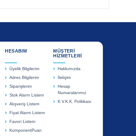
HESABIM
MÜŞTERİ
HİZMETLERİ
Üyelik Bilgilerim
Hakkımızda
Adres Bilgilerim
İletişim
Siparişlerim
Hesap
Numaralarımız
Stok Alarm Listem
K.V.K.K. Politikası
Alışveriş Listem
Fiyat Alarm Listem
Favori Listem
KomponentPuan