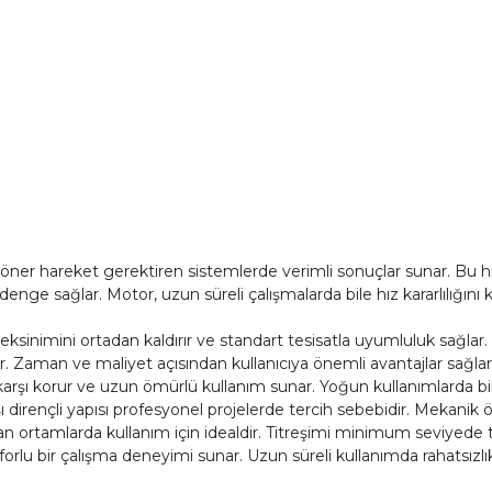
ı döner hareket gerektiren sistemlerde verimli sonuçlar sunar. B
 denge sağlar. Motor, uzun süreli çalışmalarda bile hız kararlılığın
ksinimini ortadan kaldırır ve standart tesisatla uyumluluk sağlar.
r. Zaman ve maliyet açısından kullanıcıya önemli avantajlar sağlar
arşı korur ve uzun ömürlü kullanım sunar. Yoğun kullanımlarda bi
ı dirençli yapısı profesyonel projelerde tercih sebebidir. Mekanik 
olan ortamlarda kullanım için idealdir. Titreşimi minimum seviyede
forlu bir çalışma deneyimi sunar. Uzun süreli kullanımda rahatsızl