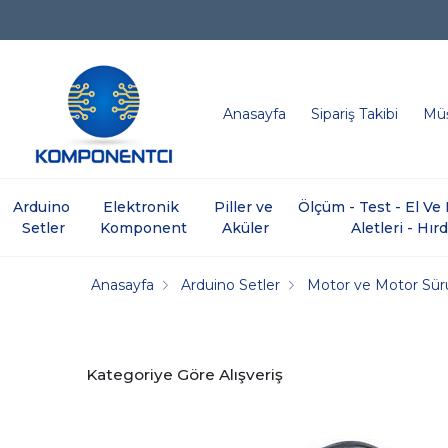
Anasayfa
Sipariş Takibi
Müş
Arduino 
Elektronik 
Piller ve 
Ölçüm - Test - El V
Setler
Komponent
Aküler
Aletleri - Hır
Anasayfa
Arduino Setler
Motor ve Motor Sür
Kategoriye Göre Alışveriş