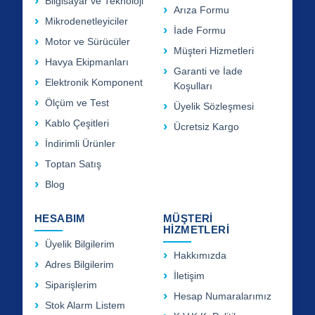
Bilgisayar ve Teknoloji
Arıza Formu
Mikrodenetleyiciler
İade Formu
Motor ve Sürücüler
Müşteri Hizmetleri
Havya Ekipmanları
Garanti ve İade
Elektronik Komponent
Koşulları
Ölçüm ve Test
Üyelik Sözleşmesi
Kablo Çeşitleri
Ücretsiz Kargo
İndirimli Ürünler
Toptan Satış
Blog
HESABIM
MÜŞTERİ
HİZMETLERİ
Üyelik Bilgilerim
Hakkımızda
Adres Bilgilerim
İletişim
Siparişlerim
Hesap Numaralarımız
Stok Alarm Listem