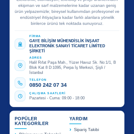
ekipman ve sarf malzemelerine kadar uzanan geniş
ürün yelpazemizle; bireysel kullanımdan profesyonel ve
endüstriyel ihtiyaçlara kadar farklı alanlara yönelik
binlerce ürünü tek noktada sunuyoruz.
FİRMA
GAYE BİLİŞİM MÜHENDİSLİK İNŞAAT
ELEKTRONİK SANAYİ TİCARET LİMİTED
ŞİRKETİ
ADRES
Halil Rıfat Paşa Mah., Yüzer Havuz Sk. No:1/1, B
Blok Kat 8 D:1095, Perpa İş Merkezi, Şişli /
İstanbul
TELEFON
0850 242 07 34
ÇALIŞMA SAATLERİ
Pazartesi - Cuma: 09:00 - 18:00
POPÜLER
YARDIM
KATEGORİLER
Sipariş Takibi