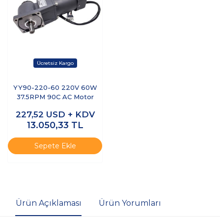
YY90-220-60 220V 60W
37.5RPM 90C AC Motor
227,52
USD + KDV
13.050,33
TL
Sepete Ekle
Ürün Açıklaması
Ürün Yorumları