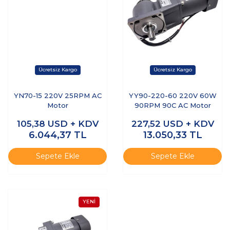
YN70-15 220V 25RPM AC
YY90-220-60 220V 60W
Motor
90RPM 90C AC Motor
105,38
USD + KDV
227,52
USD + KDV
6.044,37
TL
13.050,33
TL
Sepete Ekle
Sepete Ekle