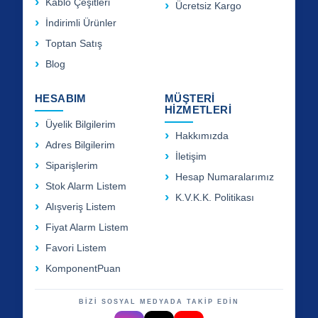
Kablo Çeşitleri
Ücretsiz Kargo
İndirimli Ürünler
Toptan Satış
Blog
HESABIM
MÜŞTERİ
HİZMETLERİ
Üyelik Bilgilerim
Hakkımızda
Adres Bilgilerim
İletişim
Siparişlerim
Hesap Numaralarımız
Stok Alarm Listem
K.V.K.K. Politikası
Alışveriş Listem
Fiyat Alarm Listem
Favori Listem
KomponentPuan
BİZİ SOSYAL MEDYADA TAKİP EDİN