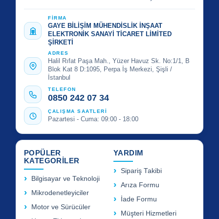
FİRMA
GAYE BİLİŞİM MÜHENDİSLİK İNŞAAT
ELEKTRONİK SANAYİ TİCARET LİMİTED
ŞİRKETİ
ADRES
Halil Rıfat Paşa Mah., Yüzer Havuz Sk. No:1/1, B
Blok Kat 8 D:1095, Perpa İş Merkezi, Şişli /
İstanbul
TELEFON
0850 242 07 34
ÇALIŞMA SAATLERİ
Pazartesi - Cuma: 09:00 - 18:00
POPÜLER
YARDIM
KATEGORİLER
Sipariş Takibi
Bilgisayar ve Teknoloji
Arıza Formu
Mikrodenetleyiciler
İade Formu
Motor ve Sürücüler
Müşteri Hizmetleri