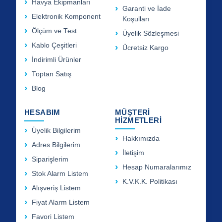
Havya Ekipmanları
Garanti ve İade
Elektronik Komponent
Koşulları
Ölçüm ve Test
Üyelik Sözleşmesi
Kablo Çeşitleri
Ücretsiz Kargo
İndirimli Ürünler
Toptan Satış
Blog
HESABIM
MÜŞTERİ
HİZMETLERİ
Üyelik Bilgilerim
Hakkımızda
Adres Bilgilerim
İletişim
Siparişlerim
Hesap Numaralarımız
Stok Alarm Listem
K.V.K.K. Politikası
Alışveriş Listem
Fiyat Alarm Listem
Favori Listem