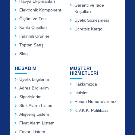
Havya Ekipmanları
Garanti ve İade
Elektronik Komponent
Koşulları
Ölçüm ve Test
Üyelik Sözleşmesi
Kablo Çeşitleri
Ücretsiz Kargo
İndirimli Ürünler
Toptan Satış
Blog
HESABIM
MÜŞTERİ
HİZMETLERİ
Üyelik Bilgilerim
Hakkımızda
Adres Bilgilerim
İletişim
Siparişlerim
Hesap Numaralarımız
Stok Alarm Listem
K.V.K.K. Politikası
Alışveriş Listem
Fiyat Alarm Listem
Favori Listem