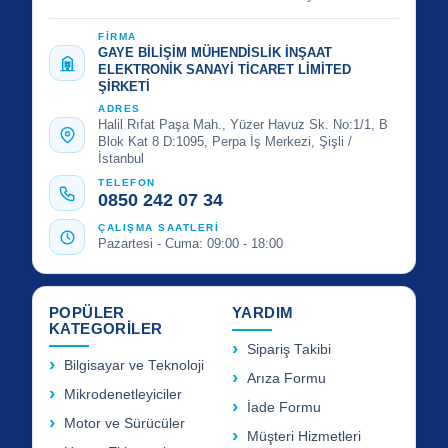
FİRMA
GAYE BİLİŞİM MÜHENDİSLİK İNŞAAT
ELEKTRONİK SANAYİ TİCARET LİMİTED
ŞİRKETİ
ADRES
Halil Rıfat Paşa Mah., Yüzer Havuz Sk. No:1/1, B
Blok Kat 8 D:1095, Perpa İş Merkezi, Şişli /
İstanbul
TELEFON
0850 242 07 34
ÇALIŞMA SAATLERİ
Pazartesi - Cuma: 09:00 - 18:00
POPÜLER
YARDIM
KATEGORİLER
Sipariş Takibi
Bilgisayar ve Teknoloji
Arıza Formu
Mikrodenetleyiciler
İade Formu
Motor ve Sürücüler
Müşteri Hizmetleri