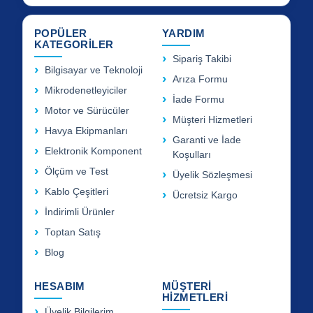
POPÜLER
YARDIM
KATEGORİLER
Sipariş Takibi
Bilgisayar ve Teknoloji
Arıza Formu
Mikrodenetleyiciler
İade Formu
Motor ve Sürücüler
Müşteri Hizmetleri
Havya Ekipmanları
Garanti ve İade
Elektronik Komponent
Koşulları
Ölçüm ve Test
Üyelik Sözleşmesi
Kablo Çeşitleri
Ücretsiz Kargo
İndirimli Ürünler
Toptan Satış
Blog
HESABIM
MÜŞTERİ
HİZMETLERİ
Üyelik Bilgilerim