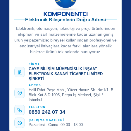
Elektronik Bileşenlerin Doğru Adresi
Elektronik, otomasyon, teknoloji ve proje ürünlerinden
ekipman ve sarf malzemelerine kadar uzanan geniş
ürün yelpazemizle; bireysel kullanımdan profesyonel ve
endüstriyel ihtiyaçlara kadar farklı alanlara yönelik
binlerce ürünü tek noktada sunuyoruz.
FİRMA
GAYE BİLİŞİM MÜHENDİSLİK İNŞAAT
ELEKTRONİK SANAYİ TİCARET LİMİTED
ŞİRKETİ
ADRES
Halil Rıfat Paşa Mah., Yüzer Havuz Sk. No:1/1, B
Blok Kat 8 D:1095, Perpa İş Merkezi, Şişli /
İstanbul
TELEFON
0850 242 07 34
ÇALIŞMA SAATLERİ
Pazartesi - Cuma: 09:00 - 18:00