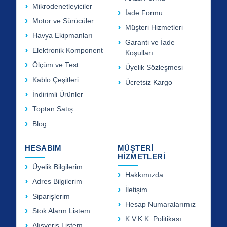
Mikrodenetleyiciler
İade Formu
Motor ve Sürücüler
Müşteri Hizmetleri
Havya Ekipmanları
Garanti ve İade
Elektronik Komponent
Koşulları
Ölçüm ve Test
Üyelik Sözleşmesi
Kablo Çeşitleri
Ücretsiz Kargo
İndirimli Ürünler
Toptan Satış
Blog
HESABIM
MÜŞTERİ
HİZMETLERİ
Üyelik Bilgilerim
Hakkımızda
Adres Bilgilerim
İletişim
Siparişlerim
Hesap Numaralarımız
Stok Alarm Listem
K.V.K.K. Politikası
Alışveriş Listem