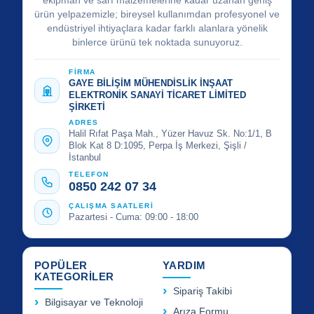
ekipman ve sarf malzemelerine kadar uzanan geniş
ürün yelpazemizle; bireysel kullanımdan profesyonel ve
endüstriyel ihtiyaçlara kadar farklı alanlara yönelik
binlerce ürünü tek noktada sunuyoruz.
FİRMA
GAYE BİLİŞİM MÜHENDİSLİK İNŞAAT
ELEKTRONİK SANAYİ TİCARET LİMİTED
ŞİRKETİ
ADRES
Halil Rıfat Paşa Mah., Yüzer Havuz Sk. No:1/1, B
Blok Kat 8 D:1095, Perpa İş Merkezi, Şişli /
İstanbul
TELEFON
0850 242 07 34
ÇALIŞMA SAATLERİ
Pazartesi - Cuma: 09:00 - 18:00
POPÜLER
YARDIM
KATEGORİLER
Sipariş Takibi
Bilgisayar ve Teknoloji
Arıza Formu