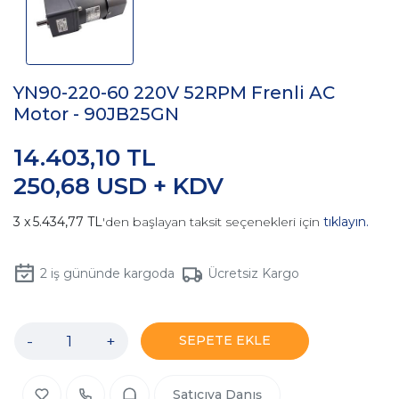
YN90-220-60 220V 52RPM Frenli AC
Motor - 90JB25GN
14.403,10 TL
250,68 USD + KDV
5.434,77 TL
'den başlayan taksit seçenekleri için
tıklayın.
2
iş gününde kargoda
Ücretsiz Kargo
-
+
SEPETE EKLE
Satıcıya Danış