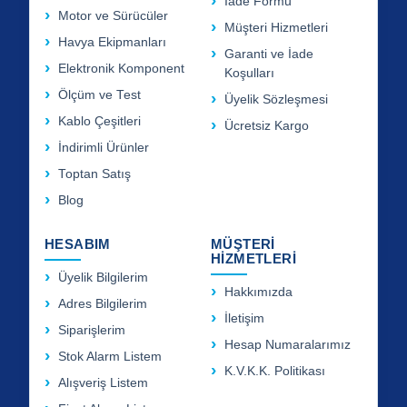
İade Formu
Motor ve Sürücüler
Müşteri Hizmetleri
Havya Ekipmanları
Garanti ve İade
Elektronik Komponent
Koşulları
Ölçüm ve Test
Üyelik Sözleşmesi
Kablo Çeşitleri
Ücretsiz Kargo
İndirimli Ürünler
Toptan Satış
Blog
HESABIM
MÜŞTERİ
HİZMETLERİ
Üyelik Bilgilerim
Hakkımızda
Adres Bilgilerim
İletişim
Siparişlerim
Hesap Numaralarımız
Stok Alarm Listem
K.V.K.K. Politikası
Alışveriş Listem