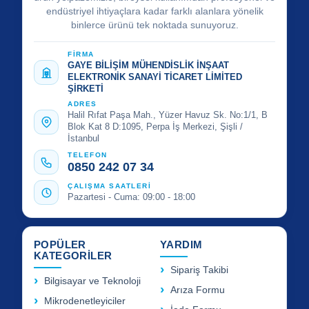
endüstriyel ihtiyaçlara kadar farklı alanlara yönelik
binlerce ürünü tek noktada sunuyoruz.
FİRMA
GAYE BİLİŞİM MÜHENDİSLİK İNŞAAT
ELEKTRONİK SANAYİ TİCARET LİMİTED
ŞİRKETİ
ADRES
Halil Rıfat Paşa Mah., Yüzer Havuz Sk. No:1/1, B
Blok Kat 8 D:1095, Perpa İş Merkezi, Şişli /
İstanbul
TELEFON
0850 242 07 34
ÇALIŞMA SAATLERİ
Pazartesi - Cuma: 09:00 - 18:00
POPÜLER
YARDIM
KATEGORİLER
Sipariş Takibi
Bilgisayar ve Teknoloji
Arıza Formu
Mikrodenetleyiciler