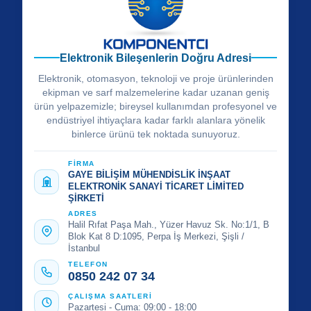
Elektronik Bileşenlerin Doğru Adresi
Elektronik, otomasyon, teknoloji ve proje ürünlerinden
ekipman ve sarf malzemelerine kadar uzanan geniş
ürün yelpazemizle; bireysel kullanımdan profesyonel ve
endüstriyel ihtiyaçlara kadar farklı alanlara yönelik
binlerce ürünü tek noktada sunuyoruz.
FİRMA
GAYE BİLİŞİM MÜHENDİSLİK İNŞAAT
ELEKTRONİK SANAYİ TİCARET LİMİTED
ŞİRKETİ
ADRES
Halil Rıfat Paşa Mah., Yüzer Havuz Sk. No:1/1, B
Blok Kat 8 D:1095, Perpa İş Merkezi, Şişli /
İstanbul
TELEFON
0850 242 07 34
ÇALIŞMA SAATLERİ
Pazartesi - Cuma: 09:00 - 18:00