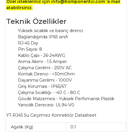
Özel istekleriniz için info@Komponentci.com ‘a mail
atabilirsiniz.
Teknik Özellikler
Yüksek sıcaklık ve basınç direnci
Bağlandığında IP65 sınıfı
RJ-45 Dişi
Pin Sayısı: 8
Kablo Çapı - 26-24AWG
Anma Akımı - 1.5 Amper
Çalışma Gerilimi - 250V AC
Kontak Direnci - <30mOhm
Dayanma Gerilimi - 1000V
Giriş Koruması - IP65/67
Çalışma Sıcaklığı - -40 C - 80 C
Gövde Malzemesi - Yüksek Perfomanslı Plastik
Yanıcılık Derecesi- UL94-V0
YT-RJ45 Su Geçirmez Konnektör Datasheet
Ağırlık (Kg)
0.1