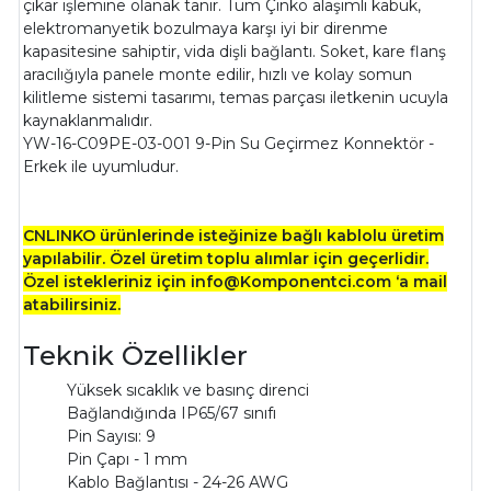
çıkar işlemine olanak tanır. Tüm Çinko alaşımlı kabuk,
elektromanyetik bozulmaya karşı iyi bir direnme
kapasitesine sahiptir, vida dişli bağlantı. Soket, kare flanş
aracılığıyla panele monte edilir, hızlı ve kolay somun
kilitleme sistemi tasarımı, temas parçası iletkenin ucuyla
kaynaklanmalıdır.
YW-16-C09PE-03-001 9-Pin Su Geçirmez Konnektör -
Erkek ile uyumludur.
CNLINKO ürünlerinde isteğinize bağlı kablolu üretim
yapılabilir. Özel üretim toplu alımlar için geçerlidir.
Özel istekleriniz için info@Komponentci.com ‘a mail
atabilirsiniz.
Teknik Özellikler
Yüksek sıcaklık ve basınç direnci
Bağlandığında IP65/67 sınıfı
Pin Sayısı: 9
Pin Çapı - 1 mm
Kablo Bağlantısı - 24-26 AWG