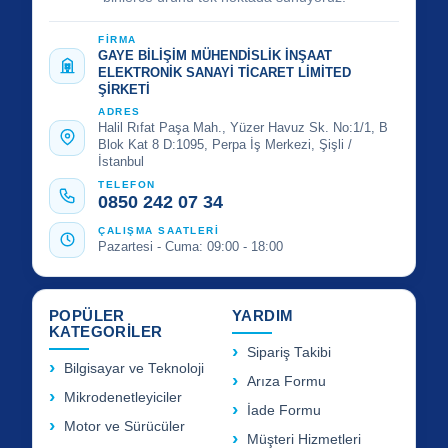
FİRMA
GAYE BİLİŞİM MÜHENDİSLİK İNŞAAT
ELEKTRONİK SANAYİ TİCARET LİMİTED
ŞİRKETİ
ADRES
Halil Rıfat Paşa Mah., Yüzer Havuz Sk. No:1/1, B
Blok Kat 8 D:1095, Perpa İş Merkezi, Şişli /
İstanbul
TELEFON
0850 242 07 34
ÇALIŞMA SAATLERİ
Pazartesi - Cuma: 09:00 - 18:00
POPÜLER
YARDIM
KATEGORİLER
Sipariş Takibi
Bilgisayar ve Teknoloji
Arıza Formu
Mikrodenetleyiciler
İade Formu
Motor ve Sürücüler
Müşteri Hizmetleri