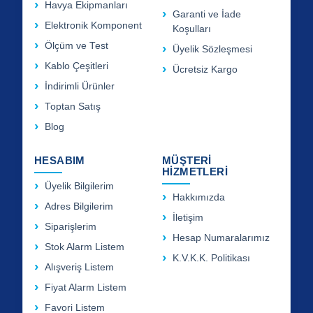
Havya Ekipmanları
Garanti ve İade
Elektronik Komponent
Koşulları
Ölçüm ve Test
Üyelik Sözleşmesi
Kablo Çeşitleri
Ücretsiz Kargo
İndirimli Ürünler
Toptan Satış
Blog
HESABIM
MÜŞTERİ
HİZMETLERİ
Üyelik Bilgilerim
Hakkımızda
Adres Bilgilerim
İletişim
Siparişlerim
Hesap Numaralarımız
Stok Alarm Listem
K.V.K.K. Politikası
Alışveriş Listem
Fiyat Alarm Listem
Favori Listem