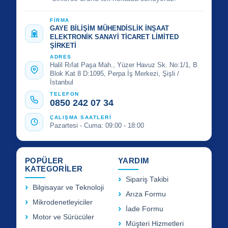
FİRMA
GAYE BİLİŞİM MÜHENDİSLİK İNŞAAT
ELEKTRONİK SANAYİ TİCARET LİMİTED
ŞİRKETİ
ADRES
Halil Rıfat Paşa Mah., Yüzer Havuz Sk. No:1/1, B
Blok Kat 8 D:1095, Perpa İş Merkezi, Şişli /
İstanbul
TELEFON
0850 242 07 34
ÇALIŞMA SAATLERİ
Pazartesi - Cuma: 09:00 - 18:00
POPÜLER
YARDIM
KATEGORİLER
Sipariş Takibi
Bilgisayar ve Teknoloji
Arıza Formu
Mikrodenetleyiciler
İade Formu
Motor ve Sürücüler
Müşteri Hizmetleri