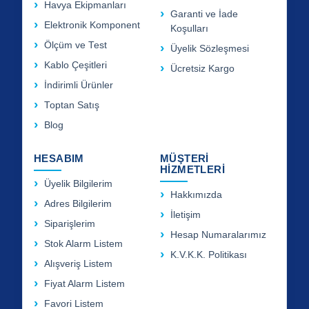
Havya Ekipmanları
Garanti ve İade
Elektronik Komponent
Koşulları
Ölçüm ve Test
Üyelik Sözleşmesi
Kablo Çeşitleri
Ücretsiz Kargo
İndirimli Ürünler
Toptan Satış
Blog
HESABIM
MÜŞTERİ
HİZMETLERİ
Üyelik Bilgilerim
Hakkımızda
Adres Bilgilerim
İletişim
Siparişlerim
Hesap Numaralarımız
Stok Alarm Listem
K.V.K.K. Politikası
Alışveriş Listem
Fiyat Alarm Listem
Favori Listem