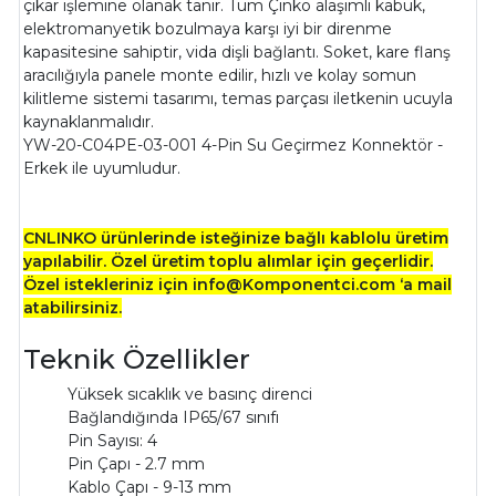
çıkar işlemine olanak tanır. Tüm Çinko alaşımlı kabuk,
elektromanyetik bozulmaya karşı iyi bir direnme
kapasitesine sahiptir, vida dişli bağlantı. Soket, kare flanş
aracılığıyla panele monte edilir, hızlı ve kolay somun
kilitleme sistemi tasarımı, temas parçası iletkenin ucuyla
kaynaklanmalıdır.
YW-20-C04PE-03-001 4-Pin Su Geçirmez Konnektör -
Erkek ile uyumludur.
CNLINKO ürünlerinde isteğinize bağlı kablolu üretim
yapılabilir. Özel üretim toplu alımlar için geçerlidir.
Özel istekleriniz için info@Komponentci.com ‘a mail
atabilirsiniz.
Teknik Özellikler
Yüksek sıcaklık ve basınç direnci
Bağlandığında IP65/67 sınıfı
Pin Sayısı: 4
Pin Çapı - 2.7 mm
Kablo Çapı - 9-13 mm