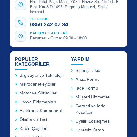
Halil Rıfat Paşa Mah., Yüzer Havuz Sk. No:1/1, B
Blok Kat 8 D:1095, Perpa İş Merkezi, Şişli /
İstanbul
TELEFON
0850 242 07 34
ÇALIŞMA SAATLERİ
Pazartesi - Cuma: 09:00 - 18:00
POPÜLER
YARDIM
KATEGORİLER
Sipariş Takibi
Bilgisayar ve Teknoloji
Arıza Formu
Mikrodenetleyiciler
İade Formu
Motor ve Sürücüler
Müşteri Hizmetleri
Havya Ekipmanları
Garanti ve İade
Elektronik Komponent
Koşulları
Ölçüm ve Test
Üyelik Sözleşmesi
Kablo Çeşitleri
Ücretsiz Kargo