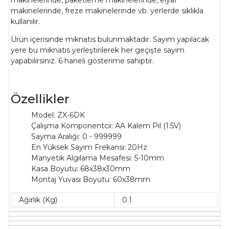
makinelerinde, paketleme makinelerinde, elyaf
makinelerinde, freze makinelerinde vb. yerlerde sıklıkla
kullanılır.
Ürün içerisinde mıknatıs bulunmaktadır. Sayım yapılacak
yere bu mıknatıs yerleştirilerek her geçişte sayım
yapabilirsiniz. 6 haneli gösterime sahiptir.
Özellikler
Model: ZX-6DK
Çalışma Komponentciı: AA Kalem Pil (1.5V)
Sayma Aralığı: 0 - 999999
En Yüksek Sayım Frekansı: 20Hz
Manyetik Algılama Mesafesi: 5-10mm
Kasa Boyutu: 68x38x30mm
Montaj Yuvası Boyutu: 60x38mm
Ağırlık (Kg)
0.1