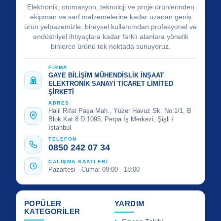
Elektronik, otomasyon, teknoloji ve proje ürünlerinden
ekipman ve sarf malzemelerine kadar uzanan geniş
ürün yelpazemizle; bireysel kullanımdan profesyonel ve
endüstriyel ihtiyaçlara kadar farklı alanlara yönelik
binlerce ürünü tek noktada sunuyoruz.
FİRMA
GAYE BİLİŞİM MÜHENDİSLİK İNŞAAT
ELEKTRONİK SANAYİ TİCARET LİMİTED
ŞİRKETİ
ADRES
Halil Rıfat Paşa Mah., Yüzer Havuz Sk. No:1/1, B
Blok Kat 8 D:1095, Perpa İş Merkezi, Şişli /
İstanbul
TELEFON
0850 242 07 34
ÇALIŞMA SAATLERİ
Pazartesi - Cuma: 09:00 - 18:00
POPÜLER
YARDIM
KATEGORİLER