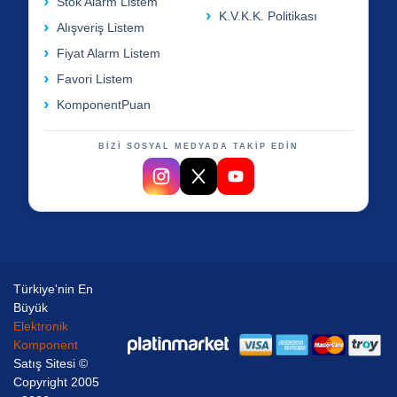
Stok Alarm Listem
K.V.K.K. Politikası
Alışveriş Listem
Fiyat Alarm Listem
Favori Listem
KomponentPuan
BİZİ SOSYAL MEDYADA TAKİP EDİN
Türkiye'nin En
Büyük
Elektronik
Komponent
Satış Sitesi ©
Copyright 2005