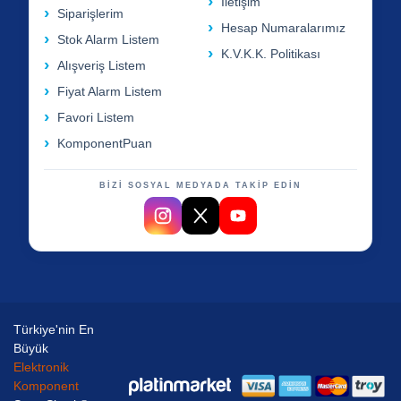
İletişim
Siparişlerim
Hesap Numaralarımız
Stok Alarm Listem
K.V.K.K. Politikası
Alışveriş Listem
Fiyat Alarm Listem
Favori Listem
KomponentPuan
BİZİ SOSYAL MEDYADA TAKİP EDİN
Türkiye'nin En
Büyük
Elektronik
Komponent