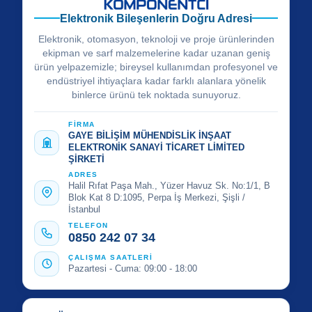
Elektronik Bileşenlerin Doğru Adresi
Elektronik, otomasyon, teknoloji ve proje ürünlerinden
ekipman ve sarf malzemelerine kadar uzanan geniş
ürün yelpazemizle; bireysel kullanımdan profesyonel ve
endüstriyel ihtiyaçlara kadar farklı alanlara yönelik
binlerce ürünü tek noktada sunuyoruz.
FİRMA
GAYE BİLİŞİM MÜHENDİSLİK İNŞAAT
ELEKTRONİK SANAYİ TİCARET LİMİTED
ŞİRKETİ
ADRES
Halil Rıfat Paşa Mah., Yüzer Havuz Sk. No:1/1, B
Blok Kat 8 D:1095, Perpa İş Merkezi, Şişli /
İstanbul
TELEFON
0850 242 07 34
ÇALIŞMA SAATLERİ
Pazartesi - Cuma: 09:00 - 18:00