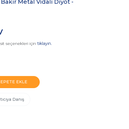
akır Metal Vidalı Diyot -
V
sit seçenekleri için
tıklayın.
SEPETE EKLE
tıcıya Danış