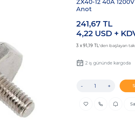
ZX40-12 40A 1200V B
Anot
241,67 TL
4,22 USD + KD
91,19 TL
'den başlayan tak
2
iş gününde kargoda
-
+
Sa