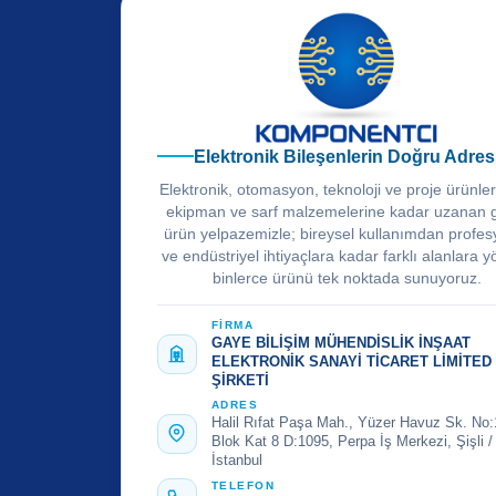
Elektronik Bileşenlerin Doğru Adres
Elektronik, otomasyon, teknoloji ve proje ürünle
ekipman ve sarf malzemelerine kadar uzanan 
ürün yelpazemizle; bireysel kullanımdan profes
ve endüstriyel ihtiyaçlara kadar farklı alanlara y
binlerce ürünü tek noktada sunuyoruz.
FİRMA
GAYE BİLİŞİM MÜHENDİSLİK İNŞAAT
ELEKTRONİK SANAYİ TİCARET LİMİTED
ŞİRKETİ
ADRES
Halil Rıfat Paşa Mah., Yüzer Havuz Sk. No:
Blok Kat 8 D:1095, Perpa İş Merkezi, Şişli /
İstanbul
TELEFON