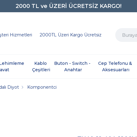
2000 TL ve ÜZERİ ÜCRETSİZ KARGO!
0850 242 0734
teri Hizmetleri
2000TL Üzeri Kargo Ücretsiz
e Lehimleme 
Kablo 
Buton - Switch - 
Cep Telefonu & 
davat
Çeşitleri
Anahtar
Aksesuarları
dalı Diyot
Komponentci