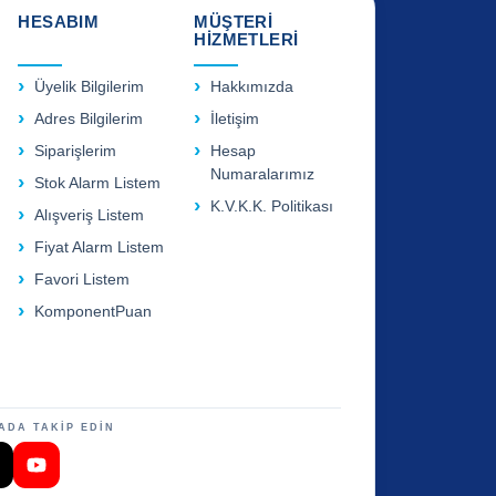
HESABIM
MÜŞTERİ
HİZMETLERİ
Üyelik Bilgilerim
Hakkımızda
Adres Bilgilerim
İletişim
Siparişlerim
Hesap
Numaralarımız
Stok Alarm Listem
K.V.K.K. Politikası
Alışveriş Listem
Fiyat Alarm Listem
Favori Listem
KomponentPuan
ADA TAKİP EDİN