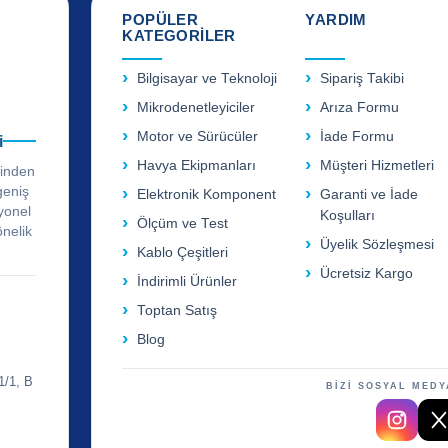
POPÜLER
YARDIM
KATEGORİLER
Bilgisayar ve Teknoloji
Sipariş Takibi
Mikrodenetleyiciler
Arıza Formu
Motor ve Sürücüler
İade Formu
i
Havya Ekipmanları
Müşteri Hizmetleri
rinden
geniş
Elektronik Komponent
Garanti ve İade
yonel
Koşulları
Ölçüm ve Test
önelik
Üyelik Sözleşmesi
Kablo Çeşitleri
Ücretsiz Kargo
İndirimli Ürünler
Toptan Satış
Blog
1/1, B
BİZİ SOSYAL MEDY