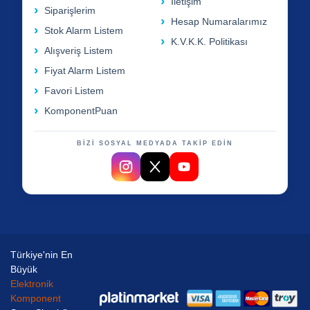
İletişim
Siparişlerim
Hesap Numaralarımız
Stok Alarm Listem
K.V.K.K. Politikası
Alışveriş Listem
Fiyat Alarm Listem
Favori Listem
KomponentPuan
BİZİ SOSYAL MEDYADA TAKİP EDİN
Türkiye'nin En
Büyük
Elektronik
Komponent