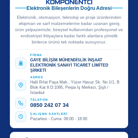
Elektronik Bileşenlerin Doğru Adresi
Elektronik, otomasyon, teknoloji ve proje ürünlerinden
ekipman ve sarf malzemelerine kadar uzanan geniş
ürün yelpazemizle; bireysel kullanımdan profesyonel ve
endüstriyel ihtiyaçlara kadar farklı alanlara yönelik
binlerce ürünü tek noktada sunuyoruz.
FİRMA
GAYE BİLİŞİM MÜHENDİSLİK İNŞAAT
ELEKTRONİK SANAYİ TİCARET LİMİTED
ŞİRKETİ
ADRES
Halil Rıfat Paşa Mah., Yüzer Havuz Sk. No:1/1, B
Blok Kat 8 D:1095, Perpa İş Merkezi, Şişli /
İstanbul
TELEFON
0850 242 07 34
ÇALIŞMA SAATLERİ
Pazartesi - Cuma: 09:00 - 18:00