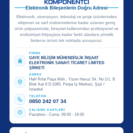
Elektronik Bileşenlerin Doğru Adresi
Elektronik, otomasyon, teknoloji ve proje ürünlerinden
ekipman ve sarf malzemelerine kadar uzanan geniş
ürün yelpazemizle; bireysel kullanımdan profesyonel ve
endüstriyel ihtiyaçlara kadar farklı alanlara yönelik
binlerce ürünü tek noktada sunuyoruz.
FİRMA
GAYE BİLİŞİM MÜHENDİSLİK İNŞAAT
ELEKTRONİK SANAYİ TİCARET LİMİTED
ŞİRKETİ
ADRES
Halil Rıfat Paşa Mah., Yüzer Havuz Sk. No:1/1, B
Blok Kat 8 D:1095, Perpa İş Merkezi, Şişli /
İstanbul
TELEFON
0850 242 07 34
ÇALIŞMA SAATLERİ
Pazartesi - Cuma: 09:00 - 18:00