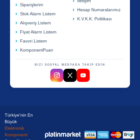
İletişim
Siparişlerim
Hesap Numaralarımız
Stok Alarm Listem
K.V.K.K. Politikası
Alışveriş Listem
Fiyat Alarm Listem
Favori Listem
KomponentPuan
BİZİ SOSYAL MEDYADA TAKİP EDİN
Türkiye'nin En
Büyük
Elektronik
Komponent