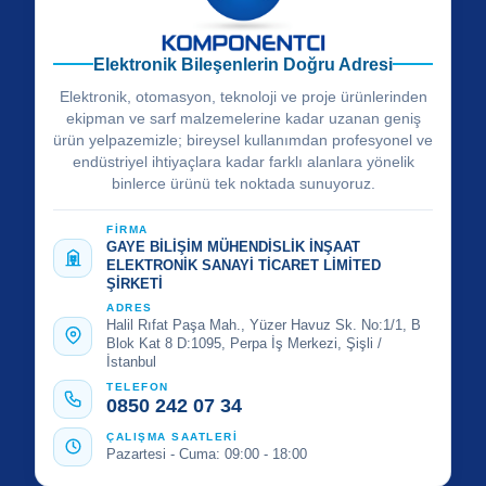
Elektronik Bileşenlerin Doğru Adresi
Elektronik, otomasyon, teknoloji ve proje ürünlerinden
ekipman ve sarf malzemelerine kadar uzanan geniş
ürün yelpazemizle; bireysel kullanımdan profesyonel ve
endüstriyel ihtiyaçlara kadar farklı alanlara yönelik
binlerce ürünü tek noktada sunuyoruz.
FİRMA
GAYE BİLİŞİM MÜHENDİSLİK İNŞAAT
ELEKTRONİK SANAYİ TİCARET LİMİTED
ŞİRKETİ
ADRES
Halil Rıfat Paşa Mah., Yüzer Havuz Sk. No:1/1, B
Blok Kat 8 D:1095, Perpa İş Merkezi, Şişli /
İstanbul
TELEFON
0850 242 07 34
ÇALIŞMA SAATLERİ
Pazartesi - Cuma: 09:00 - 18:00