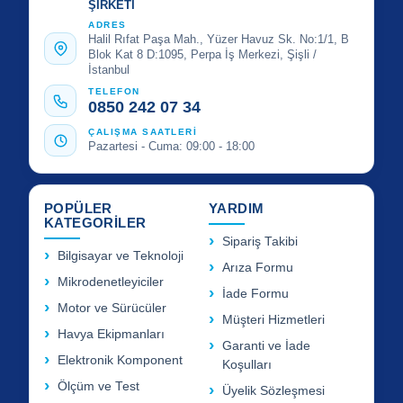
ŞİRKETİ
ADRES
Halil Rıfat Paşa Mah., Yüzer Havuz Sk. No:1/1, B
Blok Kat 8 D:1095, Perpa İş Merkezi, Şişli /
İstanbul
TELEFON
0850 242 07 34
ÇALIŞMA SAATLERİ
Pazartesi - Cuma: 09:00 - 18:00
POPÜLER
YARDIM
KATEGORİLER
Sipariş Takibi
Bilgisayar ve Teknoloji
Arıza Formu
Mikrodenetleyiciler
İade Formu
Motor ve Sürücüler
Müşteri Hizmetleri
Havya Ekipmanları
Garanti ve İade
Elektronik Komponent
Koşulları
Ölçüm ve Test
Üyelik Sözleşmesi