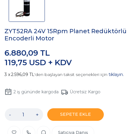
ZYT52RA 24V 15Rpm Planet Redüktörlü
Encoderli Motor
6.880,09 TL
119,75 USD + KDV
2.596,09 TL
'den başlayan taksit seçenekleri için
tıklayın.
2
iş gününde kargoda
Ücretsiz Kargo
-
+
SEPETE EKLE
Satıcıya Danış