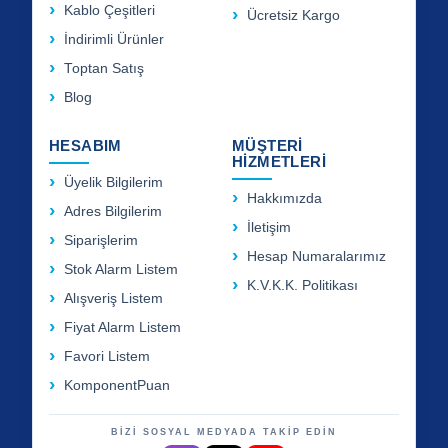
Kablo Çeşitleri
Ücretsiz Kargo
İndirimli Ürünler
Toptan Satış
Blog
HESABIM
MÜŞTERİ
HİZMETLERİ
Üyelik Bilgilerim
Hakkımızda
Adres Bilgilerim
İletişim
Siparişlerim
Hesap Numaralarımız
Stok Alarm Listem
K.V.K.K. Politikası
Alışveriş Listem
Fiyat Alarm Listem
Favori Listem
KomponentPuan
BİZİ SOSYAL MEDYADA TAKİP EDİN