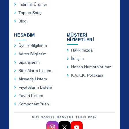
İndirimli Ürünler
Toptan Satış
Blog
HESABIM
MÜŞTERİ
HİZMETLERİ
Üyelik Bilgilerim
Hakkımızda
Adres Bilgilerim
İletişim
Siparişlerim
Hesap Numaralarımız
Stok Alarm Listem
K.V.K.K. Politikası
Alışveriş Listem
Fiyat Alarm Listem
Favori Listem
KomponentPuan
BİZİ SOSYAL MEDYADA TAKİP EDİN