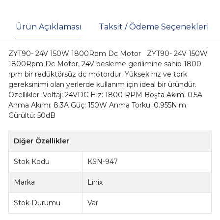
Ürün Açıklaması
Taksit / Ödeme Seçenekleri
ZYT90- 24V 150W 1800Rpm Dc Motor ZYT90- 24V 150W
1800Rpm Dc Motor, 24V besleme gerilimine sahip 1800
rpm bir redüktörsüz dc motordur. Yüksek hız ve tork
gereksinimi olan yerlerde kullanım için ideal bir üründür.
Özellikler: Voltaj: 24VDC Hız: 1800 RPM Boşta Akım: 0.5A
Anma Akımı: 8.3A Güç: 150W Anma Torku: 0.955N.m
Gürültü: 50dB
Diğer Özellikler
Stok Kodu
KSN-947
Marka
Linix
Stok Durumu
Var