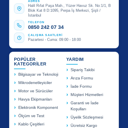
ADRES
Halil Rıfat Paşa Mah., Yüzer Havuz Sk. No:1/1, B
Blok Kat 8 D:1095, Perpa İş Merkezi, Şişli /
İstanbul
TELEFON
0850 242 07 34
ÇALIŞMA SAATLERİ
Pazartesi - Cuma: 09:00 - 18:00
POPÜLER
YARDIM
KATEGORİLER
Sipariş Takibi
Bilgisayar ve Teknoloji
Arıza Formu
Mikrodenetleyiciler
İade Formu
Motor ve Sürücüler
Müşteri Hizmetleri
Havya Ekipmanları
Garanti ve İade
Elektronik Komponent
Koşulları
Ölçüm ve Test
Üyelik Sözleşmesi
Kablo Çeşitleri
Ücretsiz Kargo